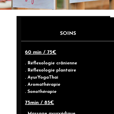
SOINS
60 min / 75€
. Réflexologie crânienne
. Réflexologie plantaire
. AyurYogaThai
. Aromathérapie
. Sonothérapie
75min / 85€
. Massage ayurvédique