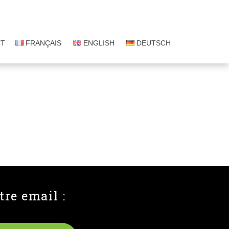
CT
FRANÇAIS
ENGLISH
DEUTSCH
tre email :